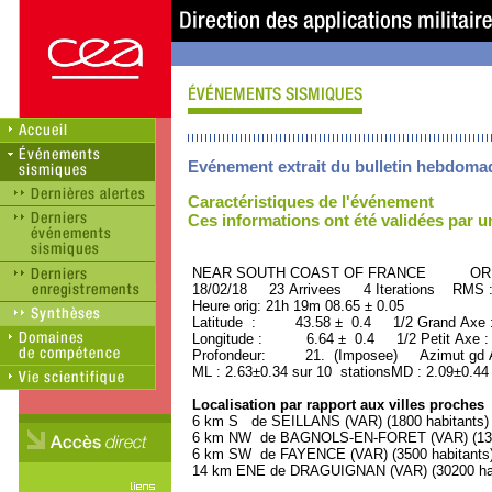
Evénement extrait du bulletin hebdoma
Caractéristiques de l'événement
Ces informations ont été validées par 
NEAR SOUTH COAST OF FRANCE ORID 
18/02/18 23 Arrivees 4 Iterations RMS 
Heure orig: 21h 19m 08.65 ± 0.05
Latitude : 43.58 ± 0.4 1/2 Grand Axe
Longitude : 6.64 ± 0.4 1/2 Petit Axe 
Profondeur: 21. (Imposee) Azimut gd A
ML : 2.63±0.34 sur 10 stationsMD : 2.09±0.44
Localisation par rapport aux villes proches
6 km S de SEILLANS (VAR) (1800 habitants)
6 km NW de BAGNOLS-EN-FORET (VAR) (1300
6 km SW de FAYENCE (VAR) (3500 habitants
14 km ENE de DRAGUIGNAN (VAR) (30200 hab