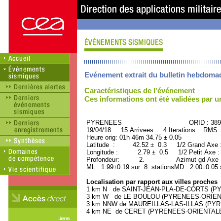
Evénement extrait du bulletin hebdoma
Caractéristiques de l'événement
Ces informations ont été validées par 
PYRENEES ORID : 3898
19/04/18 15 Arrivees 4 Iterations RMS 
Heure orig: 01h 46m 34.75 ± 0.05
Latitude : 42.52 ± 0.3 1/2 Grand Axe
Longitude : 2.79 ± 0.5 1/2 Petit Axe 
Profondeur: 2. Azimut gd Axe : 
ML : 1.99±0.19 sur 8 stationsMD : 2.00±0.05 
Localisation par rapport aux villes proches
1 km N de SAINT-JEAN-PLA-DE-CORTS (PYR
3 km W de LE BOULOU (PYRENEES-ORIENTAL
3 km NNW de MAUREILLAS-LAS-ILLAS (PYRE
4 km NE de CERET (PYRENEES-ORIENTALES)