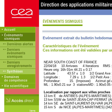
Evénement extrait du bulletin hebdoma
Caractéristiques de l'événement
Ces informations ont été validées par 
NEAR SOUTH COAST OF FRANCE OR
22/04/18 10 Arrivees 4 Iterations RMS 
Heure orig: 16h 01m 44.21 ± 0.17
Latitude : 43.57 ± 1.0 1/2 Grand Axe
Longitude : 7.29 ± 1.3 1/2 Petit Axe 
Profondeur: 15. (Imposee) Azimut gd A
ML : 1.90±0.21 sur 3 stationsMD : 1.90±0.05 
Localisation par rapport aux villes proches
13 km E de ANTIBES (ALPES-MARITIMES) (7
13 km SSW de SAINT-JEAN-CAP-FERRAT (ALP
14 km SE de SAINT-LAURENT-DU-VAR (ALPES
15 km S de NICE (ALPES-MARITIMES) (34240