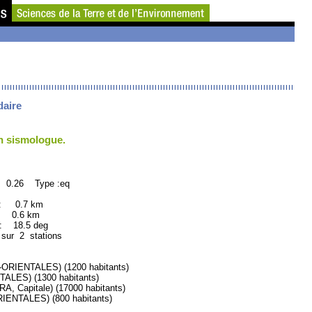
daire
un sismologue.
: 0.26 Type :eq
 : 0.7 km
: 0.6 km
18.5 deg
 sur 2 stations
ENTALES) (1200 habitants)
ES) (1300 habitants)
Capitale) (17000 habitants)
NTALES) (800 habitants)