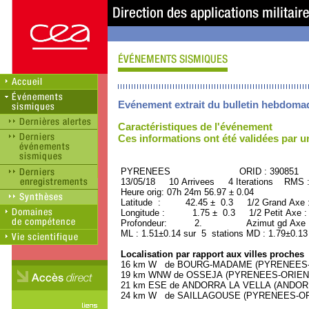
Evénement extrait du bulletin hebdoma
Caractéristiques de l'événement
Ces informations ont été validées par 
PYRENEES ORID : 390851
13/05/18 10 Arrivees 4 Iterations RMS 
Heure orig: 07h 24m 56.97 ± 0.04
Latitude : 42.45 ± 0.3 1/2 Grand Axe
Longitude : 1.75 ± 0.3 1/2 Petit Axe 
Profondeur: 2. Azimut gd Axe : 
ML : 1.51±0.14 sur 5 stations MD : 1.79±0.13
Localisation par rapport aux villes proches
16 km W de BOURG-MADAME (PYRENEES-ORI
19 km WNW de OSSEJA (PYRENEES-ORIENTAL
21 km ESE de ANDORRA LA VELLA (ANDORRA, 
24 km W de SAILLAGOUSE (PYRENEES-ORIE