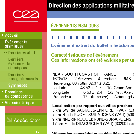
Evénement extrait du bulletin hebdoma
Caractéristiques de l'événement
Ces informations ont été validées par 
NEAR SOUTH COAST OF FRANCE ORI
16/05/18 2 Arrivees 4 Iterations RMS :
Heure orig: 00h 58m 32.37 ± 0.21
Latitude : 43.52 ± 1.7 1/2 Grand Axe
Longitude : 6.68 ± 2.4 1/2 Petit Axe 
Profondeur: 12. (Imposee) Azimut gd A
Localisation par rapport aux villes proches
3 km SW de BAGNOLS-EN-FORET (VAR) (1300
7 km N de PUGET-SUR-ARGENS (VAR) (5900 
9 km NNE de ROQUEBRUNE-SUR-ARGENS (VAR
17 km E de DRAGUIGNAN (VAR) (30200 habi
Afficher les caractéristiques détaillées statio