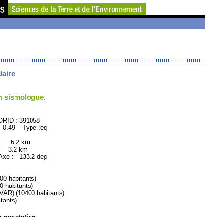
daire
un sismologue.
D : 391058
 0.49 Type :eq
 : 6.2 km
: 3.2 km
xe : 133.2 deg
 habitants)
habitants)
) (10400 habitants)
tants)
n par station