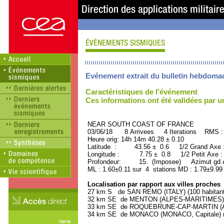
Evénement extrait du bulletin hebdoma
Caractéristiques de l'événement
Ces informations ont été validées par 
NEAR SOUTH COAST OF FRANCE OR
03/06/18 8 Arrivees 4 Iterations RMS :
Heure orig: 14h 14m 40.28 ± 0.10
Latitude : 43.56 ± 0.6 1/2 Grand Axe
Longitude : 7.75 ± 0.8 1/2 Petit Axe 
Profondeur: 15. (Imposee) Azimut gd A
ML : 1.60±0.11 sur 4 stations MD : 1.79±9.99
Localisation par rapport aux villes proches
27 km S de SAN REMO (ITALY) (100 habitant
32 km SE de MENTON (ALPES-MARITIMES) (2
33 km SE de ROQUEBRUNE-CAP-MARTIN (ALP
34 km SE de MONACO (MONACO, Capitale) (2