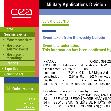
Event taken from the weekly bulletin
Event characteristics
This information has been confirmed by
FRANCE ORID : 39182
03/06/18 81 Arrivals 4 Iterations RMS :
Origin time: 17:07:49.91 ± 0.08
Latitude : 47.21 ± 0.5 1/2 Major Axis
Longitude : -2.94 ± 0.8 1/2 Minor Axis
Depth: 2. Azimuth mj Axis : 54
ML : 3.00±0.27 of 26 stations MD : 3.13±9.99
Location in relation to nearby cities
22 km SE of LE PALAIS (MORBIHAN) (2400 re
33 km SSE of QUIBERON (MORBIHAN) (4600 r
34 km SSW of SAINT-GILDAS-DE-RHUYS (MOR
52 km SSW of VANNES (MORBIHAN) (45600 re