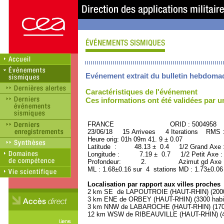
Evénement extrait du bulletin hebdoma
Caractéristiques de l'événement
Ces informations ont été validées par 
FRANCE ORID : 5004958
23/06/18 15 Arrivees 4 Iterations RMS 
Heure orig: 01h 09m 41. 9 ± 0.07
Latitude : 48.13 ± 0.4 1/2 Grand Axe
Longitude : 7.19 ± 0.7 1/2 Petit Axe 
Profondeur: 2. Azimut gd Axe : 
ML : 1.68±0.16 sur 4 stations MD : 1.73±0.06
Localisation par rapport aux villes proches
2 km SE de LAPOUTROIE (HAUT-RHIN) (2000 
3 km ENE de ORBEY (HAUT-RHIN) (3300 habit
3 km NNW de LABAROCHE (HAUT-RHIN) (1700
12 km WSW de RIBEAUVILLE (HAUT-RHIN) (48