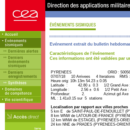
Evénement extrait du bulletin hebdoma
Caractéristiques de l'événement
Ces informations ont été validées par 
PYRENEES ORID : 50056
07/07/18 10 Arrivees 4 Iterations RMS 
Heure orig: 10h 13m 54.23 ± 0.05
Latitude : 42.80 ± 0.3 1/2 Grand Axe
Longitude : 2.56 ± 0.6 1/2 Petit Axe 
Profondeur: 2. Azimut gd Axe : 
ML : 1.41±0.15 sur 5 stations
Localisation par rapport aux villes proches
5 km E de SAINT-PAUL-DE-FENOUILLET (PY
8 km WNW de LATOUR-DE-FRANCE (PYRENEE
12 km WNW de ESTAGEL (PYRENEES-ORIENTA
24 km NNE de PRADES (PYRENEES-ORIENTAL