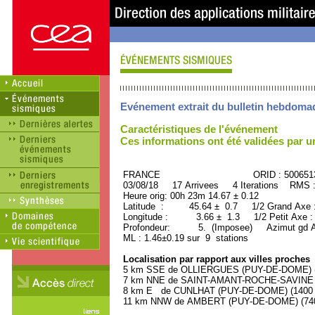
Evénement extrait du bulletin hebdoma
Caractéristiques de l'événement
Ces informations ont été validées par 
FRANCE ORID : 500651
03/08/18 17 Arrivees 4 Iterations RMS 
Heure orig: 00h 23m 14.67 ± 0.12
Latitude : 45.64 ± 0.7 1/2 Grand Axe
Longitude : 3.66 ± 1.3 1/2 Petit Axe 
Profondeur: 5. (Imposee) Azimut gd A
ML : 1.46±0.19 sur 9 stations
Localisation par rapport aux villes proches
5 km SSE de OLLIERGUES (PUY-DE-DOME) (1
7 km NNE de SAINT-AMANT-ROCHE-SAVINE (P
8 km E de CUNLHAT (PUY-DE-DOME) (1400 h
11 km NNW de AMBERT (PUY-DE-DOME) (7400