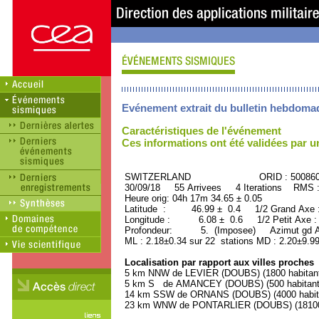
Evénement extrait du bulletin hebdoma
Caractéristiques de l'événement
Ces informations ont été validées par 
SWITZERLAND ORID : 500860
30/09/18 55 Arrivees 4 Iterations RMS 
Heure orig: 04h 17m 34.65 ± 0.05
Latitude : 46.99 ± 0.4 1/2 Grand Axe
Longitude : 6.08 ± 0.6 1/2 Petit Axe 
Profondeur: 5. (Imposee) Azimut gd Ax
ML : 2.18±0.34 sur 22 stations MD : 2.20±9.9
Localisation par rapport aux villes proches
5 km NNW de LEVIER (DOUBS) (1800 habitan
5 km S de AMANCEY (DOUBS) (500 habitant
14 km SSW de ORNANS (DOUBS) (4000 habit
23 km WNW de PONTARLIER (DOUBS) (18100 