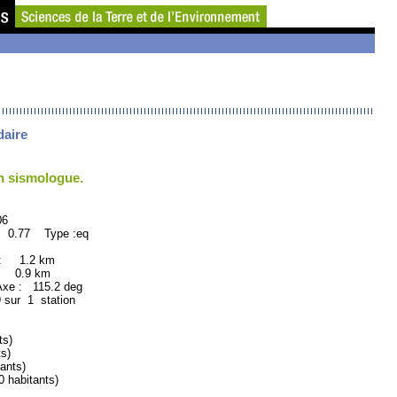
daire
un sismologue.
6
: 0.77 Type :eq
 : 1.2 km
: 0.9 km
e : 115.2 deg
9 sur 1 station
ts)
s)
ants)
habitants)