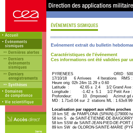
Evénement extrait du bulletin hebdoma
Caractéristiques de l'événement
Ces informations ont été validées par 
PYRENEES ORID : 5009
17/10/18 6 Arrivees 4 Iterations RMS :
Heure orig: 02h 24m 11.29 ± 0.60
Latitude : 42.65 ± 2.4 1/2 Grand Axe 
Longitude : -1.42 ± 5.1 1/2 Petit Axe 
Profondeur: 10. (Imposee) Azimut gd A
MD : 1.71±0.04 sur 2 stations ML : 1.63±9.99
Localisation par rapport aux villes proches
18 km SE de PAMPLONA (SPAIN) (179000 hab
58 km S de SAINT-ETIENNE-DE-BAIGORRY (
58 km SSW de SAINT-JEAN-PIED-DE-PORT (
89 km SW de OLORON-SAINTE-MARIE (PYREN