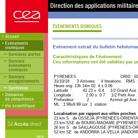
Evénement extrait du bulletin hebdoma
Caractéristiques de l'événement
Ces informations ont été validées par 
PYRENEES ORID : 5009
31/10/18 3 Arrivees 4 Iterations RMS :
Heure orig: 13h 14m 02. 4 ± 0.06
Latitude : 42.23 ± 0.4 1/2 Grand Axe
Longitude : 2.00 ± 0.7 1/2 Petit Axe 
Profondeur: 2. Azimut gd Axe : 
ML : 1.98±9.99 sur 1 station
Localisation par rapport aux villes proches
21 km S de OSSEJA (PYRENEES-ORIENTALES
23 km SSE de BOURG-MADAME (PYRENEES-O
26 km S de SAILLAGOUSE (PYRENEES-ORIEN
52 km SE de ANDORRA LA VELLA (ANDORRA, C