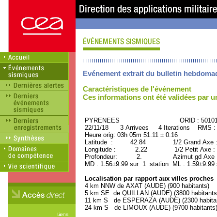
Evénement extrait du bulletin hebdoma
Caractéristiques de l'événement
Ces informations ont été validées par 
PYRENEES ORID : 50101
22/11/18 3 Arrivees 4 Iterations RMS :
Heure orig: 03h 05m 51.11 ± 0.16
Latitude : 42.84 1/2 Grand Axe 
Longitude : 2.22 1/2 Petit Axe :
Profondeur: 2. Azimut gd Axe : 
MD : 1.56±9.99 sur 1 station ML : 1.59±9.99
Localisation par rapport aux villes proches
4 km NNW de AXAT (AUDE) (900 habitants)
5 km SE de QUILLAN (AUDE) (3800 habitants
11 km S de ESPERAZA (AUDE) (2300 habita
24 km S de LIMOUX (AUDE) (9700 habitants