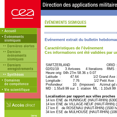
Evénement extrait du bulletin hebdoma
Caractéristiques de l'événement
Ces informations ont été validées par 
SWITZERLAND ORID : 50
02/01/19 3 Arrivees 4 Iterations RMS :
Heure orig: 04h 27m 58.36 ± 0.07
Latitude : 47.64 1/2 Grand Axe 
Longitude : 7.76 1/2 Petit Axe :
Profondeur: 10. (Imposee) Azimut gd A
MD : 1.55±9.99 sur 1 station ML : 1.10±9.99
Localisation par rapport aux villes proches
14 km ENE de HUNINGUE (HAUT-RHIN) (6300 
14 km ENE de VILLAGE-NEUF (HAUT-RHIN) (2
17 km E de ROSENAU (HAUT-RHIN) (1500 hab
34 km ESE de MULHOUSE (HAUT-RHIN) (10840