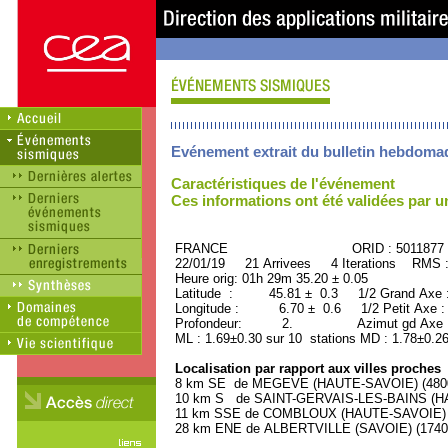
Evénement extrait du bulletin hebdoma
Caractéristiques de l'événement
Ces informations ont été validées par 
FRANCE ORID : 5011877
22/01/19 21 Arrivees 4 Iterations RMS 
Heure orig: 01h 29m 35.20 ± 0.05
Latitude : 45.81 ± 0.3 1/2 Grand Axe
Longitude : 6.70 ± 0.6 1/2 Petit Axe 
Profondeur: 2. Azimut gd Axe : 
ML : 1.69±0.30 sur 10 stations MD : 1.78±0.26
Localisation par rapport aux villes proches
8 km SE de MEGEVE (HAUTE-SAVOIE) (4800 
10 km S de SAINT-GERVAIS-LES-BAINS (HAU
11 km SSE de COMBLOUX (HAUTE-SAVOIE) (1
28 km ENE de ALBERTVILLE (SAVOIE) (17400