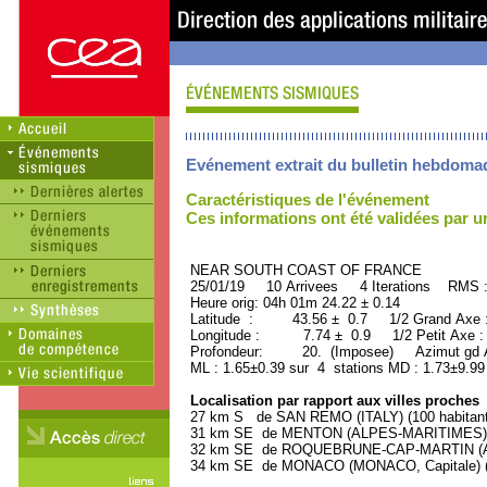
Evénement extrait du bulletin hebdoma
Caractéristiques de l'événement
Ces informations ont été validées par 
NEAR SOUTH COAST OF FRANCE ORI
25/01/19 10 Arrivees 4 Iterations RMS 
Heure orig: 04h 01m 24.22 ± 0.14
Latitude : 43.56 ± 0.7 1/2 Grand Axe
Longitude : 7.74 ± 0.9 1/2 Petit Axe 
Profondeur: 20. (Imposee) Azimut gd A
ML : 1.65±0.39 sur 4 stations MD : 1.73±9.99
Localisation par rapport aux villes proches
27 km S de SAN REMO (ITALY) (100 habitant
31 km SE de MENTON (ALPES-MARITIMES) (2
32 km SE de ROQUEBRUNE-CAP-MARTIN (ALP
34 km SE de MONACO (MONACO, Capitale) (2