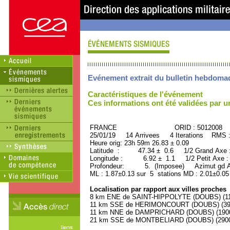
Evénement extrait du bulletin hebdoma
Caractéristiques de l'événement
Ces informations ont été validées par 
FRANCE ORID : 5012008
25/01/19 14 Arrivees 4 Iterations RMS 
Heure orig: 23h 59m 26.83 ± 0.09
Latitude : 47.34 ± 0.6 1/2 Grand Axe
Longitude : 6.92 ± 1.1 1/2 Petit Axe 
Profondeur: 5. (Imposee) Azimut gd Ax
ML : 1.87±0.13 sur 5 stations MD : 2.01±0.05
Localisation par rapport aux villes proches
8 km ENE de SAINT-HIPPOLYTE (DOUBS) (110
11 km SSE de HERIMONCOURT (DOUBS) (3900
11 km NNE de DAMPRICHARD (DOUBS) (1900 
21 km SSE de MONTBELIARD (DOUBS) (29000