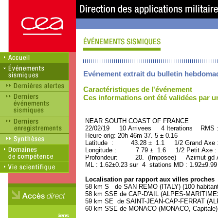
Evénement extrait du bulletin hebdoma
Caractéristiques de l'événement
Ces informations ont été validées par 
NEAR SOUTH COAST OF FRANCE ORI
22/02/19 10 Arrivees 4 Iterations RMS 
Heure orig: 20h 46m 37. 5 ± 0.16
Latitude : 43.28 ± 1.1 1/2 Grand Axe
Longitude : 7.79 ± 1.6 1/2 Petit Axe 
Profondeur: 20. (Imposee) Azimut gd A
ML : 1.62±0.23 sur 4 stations MD : 1.92±9.99
Localisation par rapport aux villes proches
58 km S de SAN REMO (ITALY) (100 habitant
58 km SSE de CAP-D'AIL (ALPES-MARITIMES) 
59 km SE de SAINT-JEAN-CAP-FERRAT (ALPE
60 km SSE de MONACO (MONACO, Capitale) (