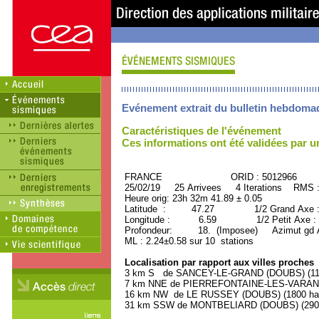
Evénement extrait du bulletin hebdoma
Caractéristiques de l'événement
Ces informations ont été validées par 
FRANCE ORID : 5012966
25/02/19 25 Arrivees 4 Iterations RMS 
Heure orig: 23h 32m 41.89 ± 0.05
Latitude : 47.27 1/2 Grand Axe 
Longitude : 6.59 1/2 Petit Axe :
Profondeur: 18. (Imposee) Azimut gd A
ML : 2.24±0.58 sur 10 stations
Localisation par rapport aux villes proches
3 km S de SANCEY-LE-GRAND (DOUBS) (1100
7 km NNE de PIERREFONTAINE-LES-VARANS 
16 km NW de LE RUSSEY (DOUBS) (1800 hab
31 km SSW de MONTBELIARD (DOUBS) (29000