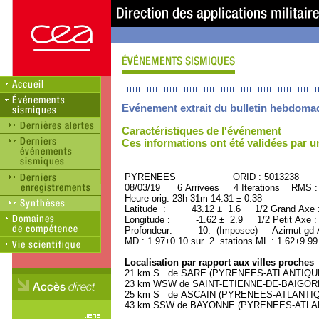
Evénement extrait du bulletin hebdoma
Caractéristiques de l'événement
Ces informations ont été validées par 
PYRENEES ORID : 5013238
08/03/19 6 Arrivees 4 Iterations RMS :
Heure orig: 23h 31m 14.31 ± 0.38
Latitude : 43.12 ± 1.6 1/2 Grand Axe
Longitude : -1.62 ± 2.9 1/2 Petit Axe 
Profondeur: 10. (Imposee) Azimut gd A
MD : 1.97±0.10 sur 2 stations ML : 1.62±9.99
Localisation par rapport aux villes proches
21 km S de SARE (PYRENEES-ATLANTIQUE) 
23 km WSW de SAINT-ETIENNE-DE-BAIGORRY
25 km S de ASCAIN (PYRENEES-ATLANTIQUE
43 km SSW de BAYONNE (PYRENEES-ATLANTI