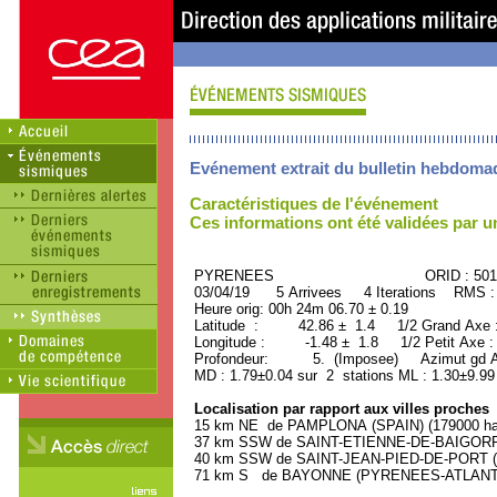
Evénement extrait du bulletin hebdoma
Caractéristiques de l'événement
Ces informations ont été validées par 
PYRENEES ORID : 5014
03/04/19 5 Arrivees 4 Iterations RMS :
Heure orig: 00h 24m 06.70 ± 0.19
Latitude : 42.86 ± 1.4 1/2 Grand Axe
Longitude : -1.48 ± 1.8 1/2 Petit Axe 
Profondeur: 5. (Imposee) Azimut gd Ax
MD : 1.79±0.04 sur 2 stations ML : 1.30±9.99
Localisation par rapport aux villes proches
15 km NE de PAMPLONA (SPAIN) (179000 hab
37 km SSW de SAINT-ETIENNE-DE-BAIGORRY
40 km SSW de SAINT-JEAN-PIED-DE-PORT (
71 km S de BAYONNE (PYRENEES-ATLANTIQU