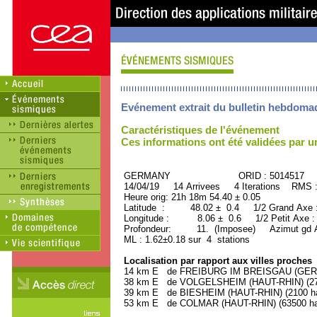
Evénement extrait du bulletin hebdoma
Caractéristiques de l'événement
Ces informations ont été validées par 
GERMANY ORID : 5014517
14/04/19 14 Arrivees 4 Iterations RMS 
Heure orig: 21h 18m 54.40 ± 0.05
Latitude : 48.02 ± 0.4 1/2 Grand Axe
Longitude : 8.06 ± 0.6 1/2 Petit Axe 
Profondeur: 11. (Imposee) Azimut gd A
ML : 1.62±0.18 sur 4 stations
Localisation par rapport aux villes proches
14 km E de FREIBURG IM BREISGAU (GERMA
38 km E de VOLGELSHEIM (HAUT-RHIN) (270
39 km E de BIESHEIM (HAUT-RHIN) (2100 ha
53 km E de COLMAR (HAUT-RHIN) (63500 hab