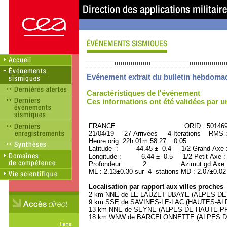
Evénement extrait du bulletin hebdoma
Caractéristiques de l'événement
Ces informations ont été validées par 
FRANCE ORID : 501469
21/04/19 27 Arrivees 4 Iterations RMS 
Heure orig: 22h 01m 58.27 ± 0.05
Latitude : 44.45 ± 0.4 1/2 Grand Axe
Longitude : 6.44 ± 0.5 1/2 Petit Axe 
Profondeur: 2. Azimut gd Axe :
ML : 2.13±0.30 sur 4 stations MD : 2.07±0.02
Localisation par rapport aux villes proches
2 km NNE de LE LAUZET-UBAYE (ALPES DE 
9 km SSE de SAVINES-LE-LAC (HAUTES-ALPES
13 km NNE de SEYNE (ALPES DE HAUTE-PRO
18 km WNW de BARCELONNETTE (ALPES DE 