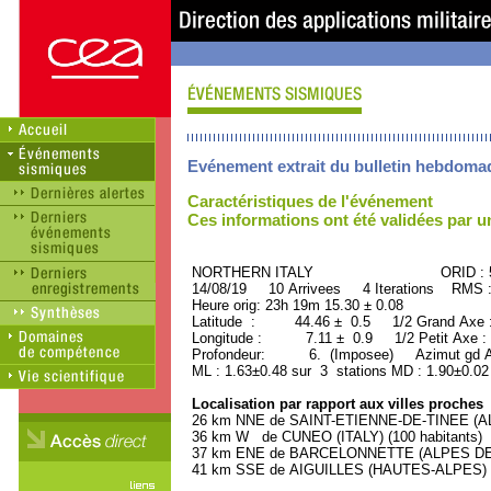
Evénement extrait du bulletin hebdoma
Caractéristiques de l'événement
Ces informations ont été validées par 
NORTHERN ITALY ORID : 50
14/08/19 10 Arrivees 4 Iterations RMS 
Heure orig: 23h 19m 15.30 ± 0.08
Latitude : 44.46 ± 0.5 1/2 Grand Axe
Longitude : 7.11 ± 0.9 1/2 Petit Axe 
Profondeur: 6. (Imposee) Azimut gd A
ML : 1.63±0.48 sur 3 stations MD : 1.90±0.02
Localisation par rapport aux villes proches
26 km NNE de SAINT-ETIENNE-DE-TINEE (AL
36 km W de CUNEO (ITALY) (100 habitants)
37 km ENE de BARCELONNETTE (ALPES DE 
41 km SSE de AIGUILLES (HAUTES-ALPES) (4