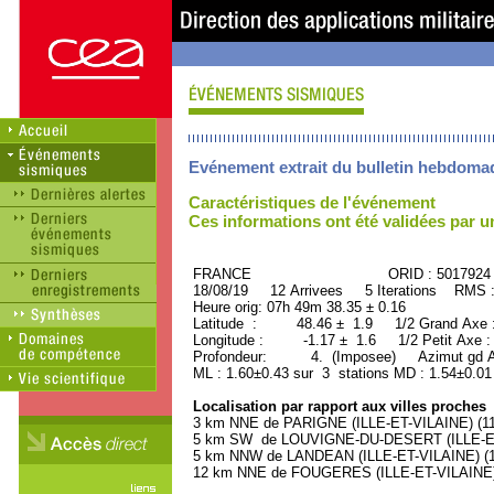
Evénement extrait du bulletin hebdoma
Caractéristiques de l'événement
Ces informations ont été validées par 
FRANCE ORID : 5017924
18/08/19 12 Arrivees 5 Iterations RMS 
Heure orig: 07h 49m 38.35 ± 0.16
Latitude : 48.46 ± 1.9 1/2 Grand Axe
Longitude : -1.17 ± 1.6 1/2 Petit Axe 
Profondeur: 4. (Imposee) Azimut gd Ax
ML : 1.60±0.43 sur 3 stations MD : 1.54±0.01
Localisation par rapport aux villes proches
3 km NNE de PARIGNE (ILLE-ET-VILAINE) (110
5 km SW de LOUVIGNE-DU-DESERT (ILLE-ET-V
5 km NNW de LANDEAN (ILLE-ET-VILAINE) (12
12 km NNE de FOUGERES (ILLE-ET-VILAINE) (