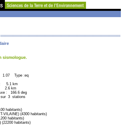
daire
un sismologue.
: 1.07 Type :eq
 : 5.1 km
: 2.6 km
e : 166.6 deg
 sur 3 stations
0 habitants)
ILAINE) (4300 habitants)
00 habitants)
22200 habitants)