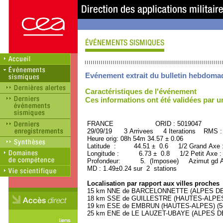
Evénement extrait du bulletin hebdoma
Caractéristiques de l'événement
Ces informations ont été validées par 
FRANCE ORID : 5019047
29/09/19 3 Arrivees 4 Iterations RMS :
Heure orig: 08h 54m 34.57 ± 0.06
Latitude : 44.51 ± 0.6 1/2 Grand Axe
Longitude : 6.73 ± 0.8 1/2 Petit Axe 
Profondeur: 5. (Imposee) Azimut gd A
MD : 1.49±0.24 sur 2 stations
Localisation par rapport aux villes proches
15 km NNE de BARCELONNETTE (ALPES DE 
18 km SSE de GUILLESTRE (HAUTES-ALPES) 
19 km ESE de EMBRUN (HAUTES-ALPES) (580
25 km ENE de LE LAUZET-UBAYE (ALPES DE