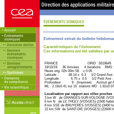
Evénement extrait du bulletin hebdoma
Caractéristiques de l'événement
Ces informations ont été validées par 
FRANCE ORID : 5019645
19/10/19 36 Arrivees 4 Iterations RMS 
Heure orig: 02h 00m 58. ± 0.05
Latitude : 48.14 ± 0.3 1/2 Grand Axe
Longitude : 6.75 ± 0.5 1/2 Petit Axe 
Profondeur: 9. (Imposee) Azimut gd Ax
ML : 2.19±0.41 sur 15 stations MD : 1.92±0.07
Localisation par rapport aux villes proches
3 km W de GRANGES-SUR-VOLOGNE (VOSGES
6 km N de LE THOLY (VOSGES) (1500 habita
8 km SSE de BRUYERES (VOSGES) (3400 hab
22 km SW de SAINT-DIE (VOSGES) (22600 ha