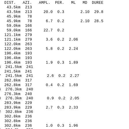
O-C DIST. AZI. AMPL. PER. ML MD DUREE
.63 -0.04 43.5km 213
10 43.5km 213 20.0 0.3 2.10 29.8
5.91 -0.22 45.9km 78
.02 45.9km 78 6.7 0.2 2.10 28.5
8.07 -0.17 59.0km 166
 -0.23 59.0km 166 22.7 0.2
.37 -0.06 121.1km 279
.20 121.1km 279 3.6 0.2 2.06
.35 -0.24 122.0km 263
.38 122.0km 263 5.8 0.2 2.24
.62 0.07 196.4km 193
.02 -0.01 196.4km 193
.76 196.4km 193 1.9 0.3 1.89
.22* -0.76 241.5km 241
.61 0.19 241.5km 241
1.07 241.5km 241 2.6 0.2 2.27
.44 -0.44 262.8km 317
.45 262.8km 317 0.4 0.2 1.69
.39* -0.84 276.3km 240
.48 0.33 276.3km 240
1.13 276.3km 240 0.9 0.2 2.05
.67 0.23 283.9km 229
.42 283.9km 229 2.7 0.3 2.33
.73* -0.72 302.8km 236
.63 0.10 302.8km 236
.87 0.12 302.8km 236
07 302.8km 236 1.0 0.3 1.96