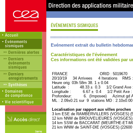
Evénement extrait du bulletin hebdoma
Caractéristiques de l'événement
Ces informations ont été validées par 
FRANCE ORID : 5019670
20/10/19 34 Arrivees 4 Iterations RMS 
Heure orig: 03h 58m 38. 1 ± 0.04
Latitude : 48.33 ± 0.3 1/2 Grand Axe
Longitude : 6.67 ± 0.4 1/2 Petit Axe 
Profondeur: 6. (Imposee) Azimut gd Ax
ML : 2.09±0.21 sur 9 stations MD : 2.10±0.00
Localisation par rapport aux villes proches
3 km ESE de RAMBERVILLERS (VOSGES) (590
12 km NNW de BROUVELIEURES (VOSGES) (5
14 km SSW de BACCARAT (MEURTHE-ET-MOSE
21 km WNW de SAINT-DIE (VOSGES) (22600 h