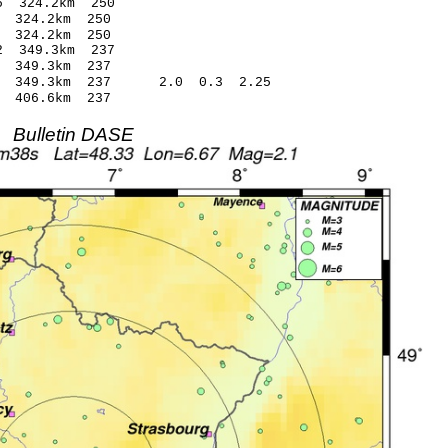
.86* 0.76 324.2km 250
.29 0.18 324.2km 250
.00 0.40 324.2km 250
.99* 0.82 349.3km 237
.31 0.04 349.3km 237
.19 349.3km 237 2.0 0.3 2.25
.87 0.08 406.6km 237
Bulletin DASE