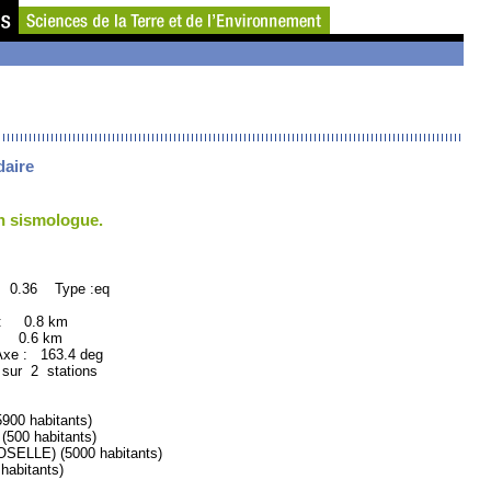
daire
un sismologue.
: 0.36 Type :eq
 : 0.8 km
: 0.6 km
e : 163.4 deg
 sur 2 stations
0 habitants)
00 habitants)
LLE) (5000 habitants)
abitants)