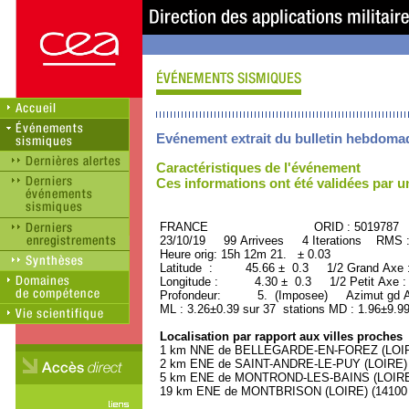
Evénement extrait du bulletin hebdoma
Caractéristiques de l'événement
Ces informations ont été validées par 
FRANCE ORID : 5019787
23/10/19 99 Arrivees 4 Iterations RMS 
Heure orig: 15h 12m 21. ± 0.03
Latitude : 45.66 ± 0.3 1/2 Grand Axe
Longitude : 4.30 ± 0.3 1/2 Petit Axe 
Profondeur: 5. (Imposee) Azimut gd A
ML : 3.26±0.39 sur 37 stations MD : 1.96±9.9
Localisation par rapport aux villes proches
1 km NNE de BELLEGARDE-EN-FOREZ (LOIRE)
2 km ENE de SAINT-ANDRE-LE-PUY (LOIRE) (
5 km ENE de MONTROND-LES-BAINS (LOIRE) 
19 km ENE de MONTBRISON (LOIRE) (14100 h