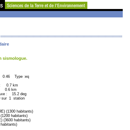
daire
un sismologue.
: 0.46 Type :eq
 : 0.7 km
: 0.6 km
xe : 15.2 deg
9 sur 1 station
 (1300 habitants)
1200 habitants)
(3600 habitants)
abitants)