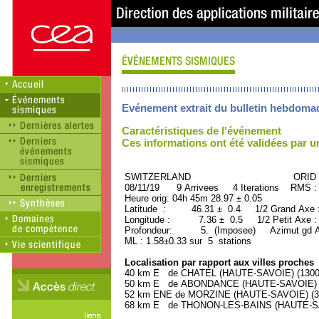
Evénement extrait du bulletin hebdoma
Caractéristiques de l'événement
Ces informations ont été validées par 
SWITZERLAND ORID : 50
08/11/19 9 Arrivees 4 Iterations RMS :
Heure orig: 04h 45m 28.97 ± 0.05
Latitude : 46.31 ± 0.4 1/2 Grand Axe
Longitude : 7.36 ± 0.5 1/2 Petit Axe 
Profondeur: 5. (Imposee) Azimut gd Ax
ML : 1.58±0.33 sur 5 stations
Localisation par rapport aux villes proches
40 km E de CHATEL (HAUTE-SAVOIE) (1300 h
50 km E de ABONDANCE (HAUTE-SAVOIE) (1
52 km ENE de MORZINE (HAUTE-SAVOIE) (300
68 km E de THONON-LES-BAINS (HAUTE-SAVO