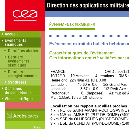
Evénement extrait du bulletin hebdoma
Caractéristiques de l'événement
Ces informations ont été validées par 
FRANCE ORID : 502121
10/12/19 19 Arrivees 4 Iterations RMS 
Heure orig: 22h 49m 41.10 ± 0.08
Latitude : 45.60 ± 0.6 1/2 Grand Axe
Longitude : 3.67 ± 0.9 1/2 Petit Axe 
Profondeur: 8. (Imposee) Azimut gd A
ML : 1.55±0.19 sur 10 stations
Localisation par rapport aux villes proches
4 km NE de SAINT-AMANT-ROCHE-SAVINE (P
8 km NW de AMBERT (PUY-DE-DOME) (7400 h
9 km SSE de OLLIERGUES (PUY-DE-DOME) (1
9 km ESE de CUNLHAT (PUY-DE-DOME) (1400 