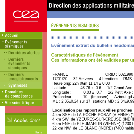
Evénement extrait du bulletin hebdoma
Caractéristiques de l'événement
Ces informations ont été validées par 
FRANCE ORID : 5021990
17/01/20 32 Arrivees 4 Iterations RMS 
Heure orig: 22h 06m 11.14 ± 0.08
Latitude : 46.76 ± 0.6 1/2 Grand Axe
Longitude : 0.83 ± 0.7 1/2 Petit Axe 
Profondeur: 10. (Imposee) Azimut gd A
ML : 2.35±0.24 sur 17 stations MD : 2.34±9.9
Localisation par rapport aux villes proches
4 km SSE de LA ROCHE-POSAY (VIENNE) (140
4 km SW de YZEURES-SUR-CREUSE (INDRE-ET
6 km ENE de PLEUMARTIN (VIENNE) (1200 ha
22 km NW de LE BLANC (INDRE) (7400 habita