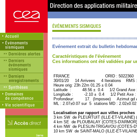
Evénement extrait du bulletin hebdoma
Caractéristiques de l'événement
Ces informations ont été validées par 
FRANCE ORID : 5022360
30/01/20 14 Arrivees 4 Iterations RMS 
Heure orig: 23h 22m 01.25 ± 0.04
Latitude : 48.56 ± 0.4 1/2 Grand Axe
Longitude : -2.10 ± 0.4 1/2 Petit Axe 
Profondeur: 17. (Imposee) Azimut gd A
ML : 2.07±0.07 sur 5 stations MD : 2.02±0.02
Localisation par rapport aux villes proches
3 km SW de PLEURTUIT (ILLE-ET-VILAINE) (4
4 km SE de PLOUBALAY (COTES-D'ARMOR) (2
4 km NW de PLESLIN-TRIGAVOU (COTES-D'AR
10 km SW de SAINT-MALO (ILLE-ET-VILAINE) 