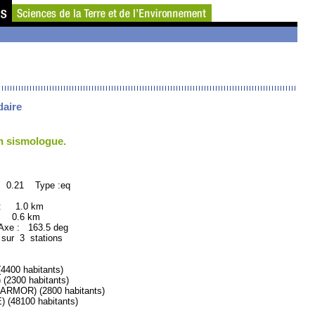
daire
un sismologue.
: 0.21 Type :eq
 : 1.0 km
: 0.6 km
xe : 163.5 deg
 sur 3 stations
400 habitants)
300 habitants)
MOR) (2800 habitants)
(48100 habitants)