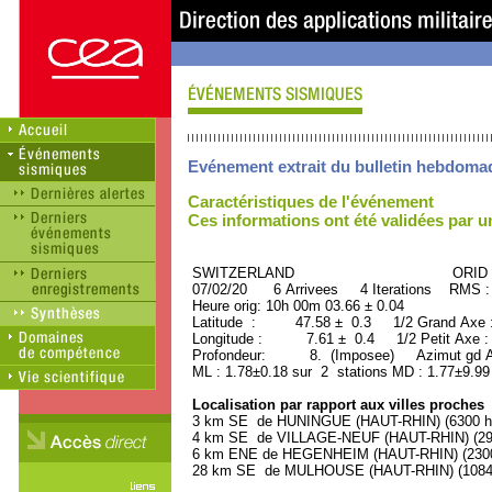
Evénement extrait du bulletin hebdoma
Caractéristiques de l'événement
Ces informations ont été validées par 
SWITZERLAND ORID : 50
07/02/20 6 Arrivees 4 Iterations RMS :
Heure orig: 10h 00m 03.66 ± 0.04
Latitude : 47.58 ± 0.3 1/2 Grand Axe
Longitude : 7.61 ± 0.4 1/2 Petit Axe 
Profondeur: 8. (Imposee) Azimut gd Ax
ML : 1.78±0.18 sur 2 stations MD : 1.77±9.99
Localisation par rapport aux villes proches
3 km SE de HUNINGUE (HAUT-RHIN) (6300 ha
4 km SE de VILLAGE-NEUF (HAUT-RHIN) (290
6 km ENE de HEGENHEIM (HAUT-RHIN) (2300 
28 km SE de MULHOUSE (HAUT-RHIN) (108400