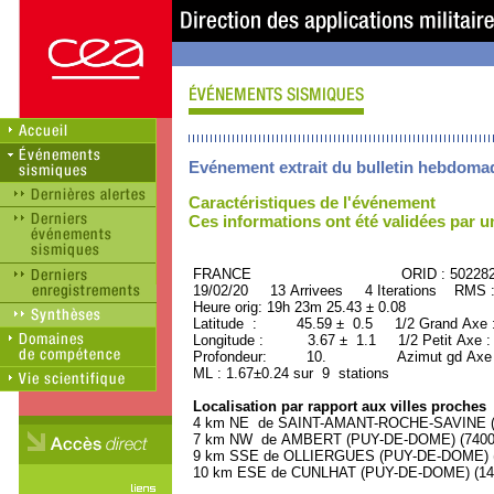
Evénement extrait du bulletin hebdoma
Caractéristiques de l'événement
Ces informations ont été validées par 
FRANCE ORID : 502282
19/02/20 13 Arrivees 4 Iterations RMS 
Heure orig: 19h 23m 25.43 ± 0.08
Latitude : 45.59 ± 0.5 1/2 Grand Axe
Longitude : 3.67 ± 1.1 1/2 Petit Axe 
Profondeur: 10. Azimut gd Axe :
ML : 1.67±0.24 sur 9 stations
Localisation par rapport aux villes proches
4 km NE de SAINT-AMANT-ROCHE-SAVINE (P
7 km NW de AMBERT (PUY-DE-DOME) (7400 h
9 km SSE de OLLIERGUES (PUY-DE-DOME) (1
10 km ESE de CUNLHAT (PUY-DE-DOME) (1400