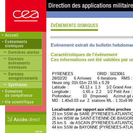
Evénement extrait du bulletin hebdoma
Caractéristiques de l'événement
Ces informations ont été validées par 
PYRENEES ORID : 5023061
28/02/20 6 Arrivees 6 Iterations RMS :
Heure orig: 01h 01m 23.55 ± 0.29
Latitude : 43.12 ± 1.3 1/2 Grand Axe
Longitude : -1.65 ± 2.2 1/2 Petit Axe 
Profondeur: 10. (Imposee) Azimut gd A
MD : 1.40±0.03 sur 2 stations ML : 1.31±9.99
Localisation par rapport aux villes proches
23 km SSW de SARE (PYRENEES-ATLANTIQUE
25 km WSW de SAINT-ETIENNE-DE-BAIGORRY
25 km S de ASCAIN (PYRENEES-ATLANTIQUE
44 km SSW de BAYONNE (PYRENEES-ATLANTI