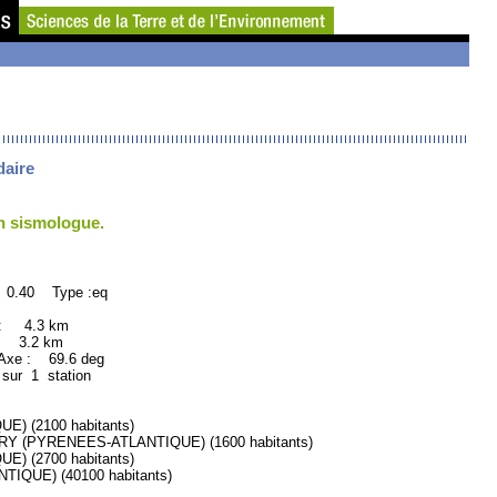
daire
un sismologue.
 0.40 Type :eq
 : 4.3 km
: 3.2 km
xe : 69.6 deg
 sur 1 station
) (2100 habitants)
 (PYRENEES-ATLANTIQUE) (1600 habitants)
) (2700 habitants)
QUE) (40100 habitants)