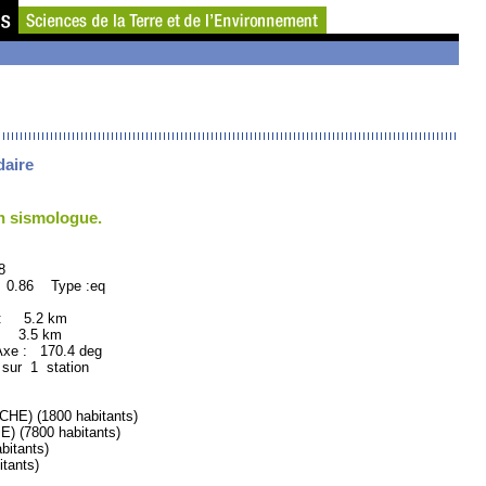
daire
un sismologue.
8
 0.86 Type :eq
 : 5.2 km
: 3.5 km
e : 170.4 deg
 sur 1 station
) (1800 habitants)
(7800 habitants)
itants)
tants)