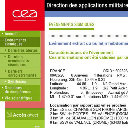
Evénement extrait du bulletin hebdoma
Caractéristiques de l'événement
Ces informations ont été validées par 
FRANCE ORID : 502325
09/03/20 8 Arrivees 4 Iterations RMS :
Heure orig: 23h 43m 19.44 ± 0.21
Latitude : 44.86 ± 1.9 1/2 Grand Axe
Longitude : 4.86 ± 1.9 1/2 Petit Axe 
Profondeur: 5. (Imposee) Azimut gd Ax
ML : 1.47±0.01 sur 2 stations MD : 1.44±9.99
Localisation par rapport aux villes proches
2 km ESE de CHARMES-SUR-RHONE (ARDECHE
2 km SW de PORTES-LES-VALENCE (DROME) 
3 km W de BEAUVALLON (DROME) (1500 hab
9 km SSW de VALENCE (DROME) (63400 habi