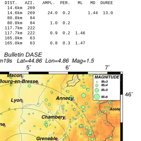
O-C DIST. AZI. AMPL. PER. ML MD DUREE
2.33 -0.09 14.6km 269
.02 14.6km 269 24.0 0.2 1.44 13.0
34.27 0.97 80.8km 84
1 1.90 80.8km 84 1.0 0.2
.47 -0.86 117.7km 222
.11 117.7km 222 0.9 0.2 1.46
.92 -0.58 165.0km 63
.23 165.0km 63 0.8 0.3 1.47
Bulletin DASE