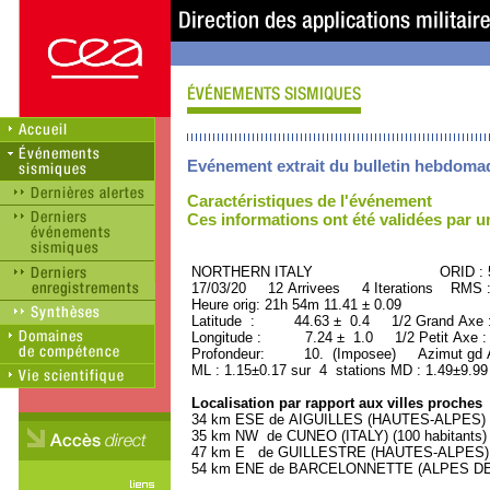
Evénement extrait du bulletin hebdoma
Caractéristiques de l'événement
Ces informations ont été validées par 
NORTHERN ITALY ORID : 50
17/03/20 12 Arrivees 4 Iterations RMS 
Heure orig: 21h 54m 11.41 ± 0.09
Latitude : 44.63 ± 0.4 1/2 Grand Axe
Longitude : 7.24 ± 1.0 1/2 Petit Axe 
Profondeur: 10. (Imposee) Azimut gd A
ML : 1.15±0.17 sur 4 stations MD : 1.49±9.99
Localisation par rapport aux villes proches
34 km ESE de AIGUILLES (HAUTES-ALPES) (4
35 km NW de CUNEO (ITALY) (100 habitants)
47 km E de GUILLESTRE (HAUTES-ALPES) (2
54 km ENE de BARCELONNETTE (ALPES DE 