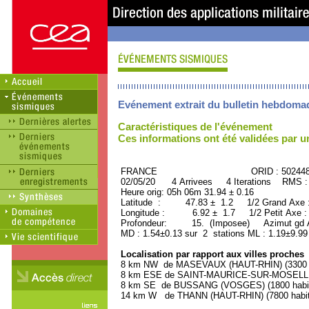
Evénement extrait du bulletin hebdoma
Caractéristiques de l'événement
Ces informations ont été validées par 
FRANCE ORID : 502448
02/05/20 4 Arrivees 4 Iterations RMS :
Heure orig: 05h 06m 31.94 ± 0.16
Latitude : 47.83 ± 1.2 1/2 Grand Axe
Longitude : 6.92 ± 1.7 1/2 Petit Axe 
Profondeur: 15. (Imposee) Azimut gd A
MD : 1.54±0.13 sur 2 stations ML : 1.19±9.99
Localisation par rapport aux villes proches
8 km NW de MASEVAUX (HAUT-RHIN) (3300 h
8 km ESE de SAINT-MAURICE-SUR-MOSELLE 
8 km SE de BUSSANG (VOSGES) (1800 habit
14 km W de THANN (HAUT-RHIN) (7800 habit