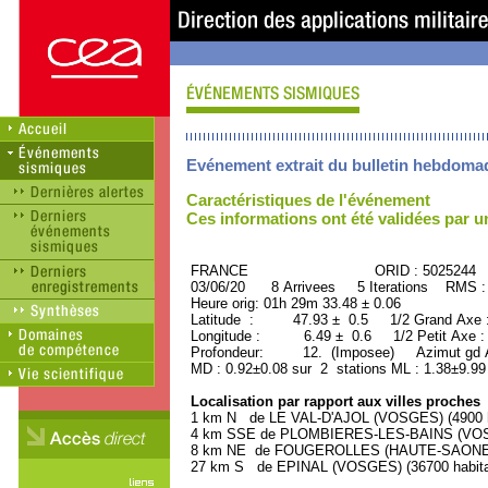
Evénement extrait du bulletin hebdoma
Caractéristiques de l'événement
Ces informations ont été validées par 
FRANCE ORID : 5025244
03/06/20 8 Arrivees 5 Iterations RMS :
Heure orig: 01h 29m 33.48 ± 0.06
Latitude : 47.93 ± 0.5 1/2 Grand Axe
Longitude : 6.49 ± 0.6 1/2 Petit Axe 
Profondeur: 12. (Imposee) Azimut gd A
MD : 0.92±0.08 sur 2 stations ML : 1.38±9.99
Localisation par rapport aux villes proches
1 km N de LE VAL-D'AJOL (VOSGES) (4900 h
4 km SSE de PLOMBIERES-LES-BAINS (VOSGE
8 km NE de FOUGEROLLES (HAUTE-SAONE) (
27 km S de EPINAL (VOSGES) (36700 habita