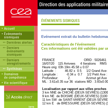
Evénement extrait du bulletin hebdoma
Caractéristiques de l'événement
Ces informations ont été validées par 
FRANCE ORID : 5026461
16/07/20 115 Arrivees 4 Iterations RMS 
Heure orig: 03h 19m 45.58 ± 0.07
Latitude : 46.82 ± 0.5 1/2 Grand Axe
Longitude : -0.34 ± 0.7 1/2 Petit Axe 
Profondeur: 2. Azimut gd Axe : 
ML : 3.61±0.35 sur 36 stations MD : 3.83±0.00
Localisation par rapport aux villes proches
3 km NNE de CHICHE (DEUX-SEVRES) (1300 h
9 km NE de BOISME (DEUX-SEVRES) (1100 h
11 km SW de SAINT-VARENT (DEUX-SEVRES) 
12 km E de BRESSUIRE (DEUX-SEVRES) (178