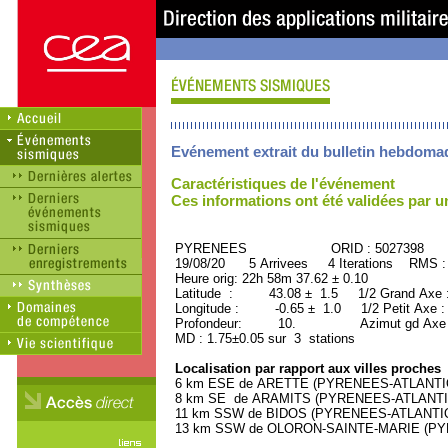
Evénement extrait du bulletin hebdoma
Caractéristiques de l'événement
Ces informations ont été validées par 
PYRENEES ORID : 5027398
19/08/20 5 Arrivees 4 Iterations RMS :
Heure orig: 22h 58m 37.62 ± 0.10
Latitude : 43.08 ± 1.5 1/2 Grand Axe
Longitude : -0.65 ± 1.0 1/2 Petit Axe 
Profondeur: 10. Azimut gd Axe :
MD : 1.75±0.05 sur 3 stations
Localisation par rapport aux villes proches
6 km ESE de ARETTE (PYRENEES-ATLANTIQUE
8 km SE de ARAMITS (PYRENEES-ATLANTIQU
11 km SSW de BIDOS (PYRENEES-ATLANTIQUE
13 km SSW de OLORON-SAINTE-MARIE (PYRE