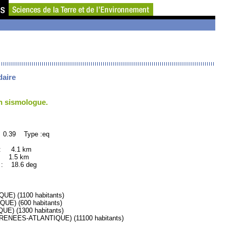
daire
un sismologue.
 0.39 Type :eq
 : 4.1 km
: 1.5 km
 18.6 deg
) (1100 habitants)
E) (600 habitants)
) (1300 habitants)
NEES-ATLANTIQUE) (11100 habitants)