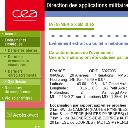
Evénement extrait du bulletin hebdoma
Caractéristiques de l'événement
Ces informations ont été validées par 
FRANCE ORID : 5027905
04/09/20 20 Arrivees 4 Iterations RMS 
Heure orig: 14h 10m 46.49 ± 0.07
Latitude : 43.00 ± 0.3 1/2 Grand Axe
Longitude : 0.16 ± 0.5 1/2 Petit Axe 
Profondeur: 2. Azimut gd Axe : 
ML : 2.13±0.21 sur 7 stations MD : 1.35±0.16
Localisation par rapport aux villes proches
2 km SW de CAMPAN (HAUTES-PYRENEES) (1
6 km S de GERDE (HAUTES-PYRENEES) (120
7 km S de BAGNERES-DE-BIGORRE (HAUTES
20 km ESE de LOURDES (HAUTES-PYRENEES)