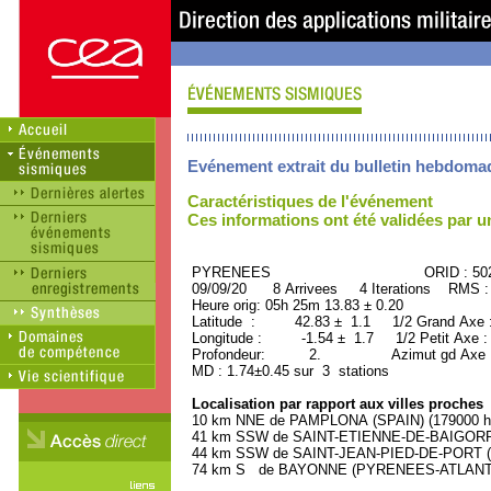
Evénement extrait du bulletin hebdoma
Caractéristiques de l'événement
Ces informations ont été validées par 
PYRENEES ORID : 5028
09/09/20 8 Arrivees 4 Iterations RMS :
Heure orig: 05h 25m 13.83 ± 0.20
Latitude : 42.83 ± 1.1 1/2 Grand Axe
Longitude : -1.54 ± 1.7 1/2 Petit Axe 
Profondeur: 2. Azimut gd Axe : 
MD : 1.74±0.45 sur 3 stations
Localisation par rapport aux villes proches
10 km NNE de PAMPLONA (SPAIN) (179000 ha
41 km SSW de SAINT-ETIENNE-DE-BAIGORRY
44 km SSW de SAINT-JEAN-PIED-DE-PORT (
74 km S de BAYONNE (PYRENEES-ATLANTIQU