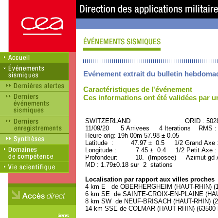
Evénement extrait du bulletin hebdoma
Caractéristiques de l'événement
Ces informations ont été validées par 
SWITZERLAND ORID : 5028
11/09/20 5 Arrivees 4 Iterations RMS :
Heure orig: 19h 00m 57.98 ± 0.05
Latitude : 47.97 ± 0.5 1/2 Grand Axe
Longitude : 7.45 ± 0.4 1/2 Petit Axe 
Profondeur: 10. (Imposee) Azimut gd A
MD : 1.79±0.18 sur 2 stations
Localisation par rapport aux villes proches
4 km E de OBERHERGHEIM (HAUT-RHIN) (110
6 km SE de SAINTE-CROIX-EN-PLAINE (HAUT-
8 km SW de NEUF-BRISACH (HAUT-RHIN) (210
14 km SSE de COLMAR (HAUT-RHIN) (63500 h