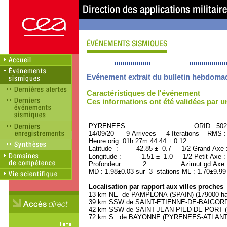
Evénement extrait du bulletin hebdoma
Caractéristiques de l'événement
Ces informations ont été validées par 
PYRENEES ORID : 5028
14/09/20 9 Arrivees 4 Iterations RMS :
Heure orig: 01h 27m 44.44 ± 0.12
Latitude : 42.85 ± 0.7 1/2 Grand Axe
Longitude : -1.51 ± 1.0 1/2 Petit Axe 
Profondeur: 2. Azimut gd Axe : 
MD : 1.98±0.03 sur 3 stations ML : 1.70±9.99
Localisation par rapport aux villes proches
13 km NE de PAMPLONA (SPAIN) (179000 hab
39 km SSW de SAINT-ETIENNE-DE-BAIGORRY
42 km SSW de SAINT-JEAN-PIED-DE-PORT (
72 km S de BAYONNE (PYRENEES-ATLANTIQU