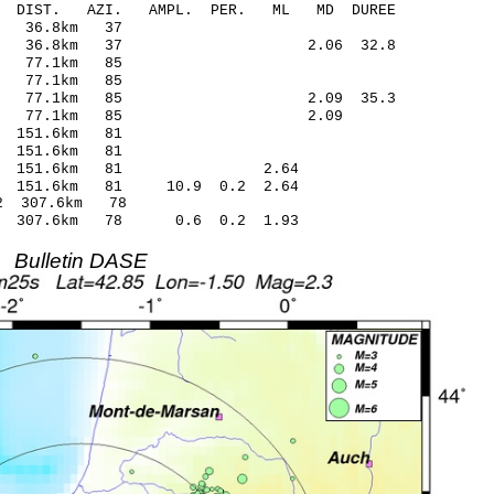
O-C DIST. AZI. AMPL. PER. ML MD DUREE
2.31 -0.06 36.8km 37
06 0.25 36.8km 37 2.06 32.8
8.99 -0.13 77.1km 85
39.28 0.15 77.1km 85
1 -0.09 77.1km 85 2.09 35.3
21 -0.99 77.1km 85 2.09
.32 -0.12 151.6km 81
1.44 0.00 151.6km 81
8 0.60 151.6km 81 2.64
57 151.6km 81 10.9 0.2 2.64
5.12* -2.12 307.6km 78
.35 307.6km 78 0.6 0.2 1.93
Bulletin DASE