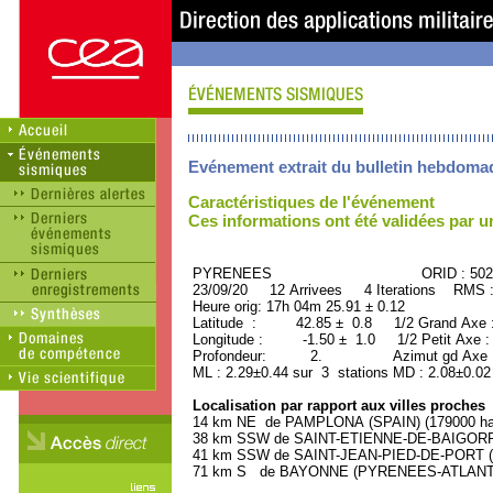
Evénement extrait du bulletin hebdoma
Caractéristiques de l'événement
Ces informations ont été validées par 
PYRENEES ORID : 5028
23/09/20 12 Arrivees 4 Iterations RMS 
Heure orig: 17h 04m 25.91 ± 0.12
Latitude : 42.85 ± 0.8 1/2 Grand Axe
Longitude : -1.50 ± 1.0 1/2 Petit Axe 
Profondeur: 2. Azimut gd Axe : 
ML : 2.29±0.44 sur 3 stations MD : 2.08±0.02
Localisation par rapport aux villes proches
14 km NE de PAMPLONA (SPAIN) (179000 hab
38 km SSW de SAINT-ETIENNE-DE-BAIGORRY
41 km SSW de SAINT-JEAN-PIED-DE-PORT (
71 km S de BAYONNE (PYRENEES-ATLANTIQU