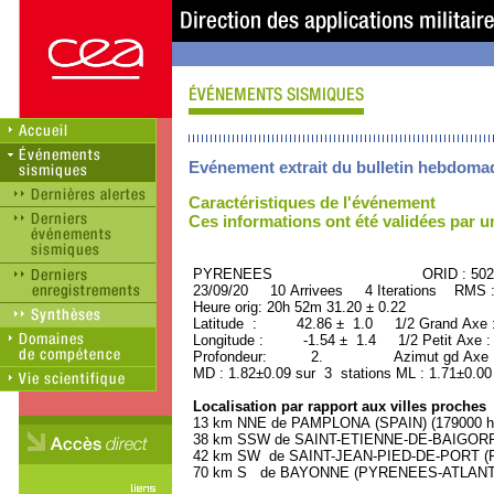
Evénement extrait du bulletin hebdoma
Caractéristiques de l'événement
Ces informations ont été validées par 
PYRENEES ORID : 5028
23/09/20 10 Arrivees 4 Iterations RMS 
Heure orig: 20h 52m 31.20 ± 0.22
Latitude : 42.86 ± 1.0 1/2 Grand Axe
Longitude : -1.54 ± 1.4 1/2 Petit Axe 
Profondeur: 2. Azimut gd Axe : 
MD : 1.82±0.09 sur 3 stations ML : 1.71±0.00
Localisation par rapport aux villes proches
13 km NNE de PAMPLONA (SPAIN) (179000 ha
38 km SSW de SAINT-ETIENNE-DE-BAIGORRY
42 km SW de SAINT-JEAN-PIED-DE-PORT (P
70 km S de BAYONNE (PYRENEES-ATLANTIQU