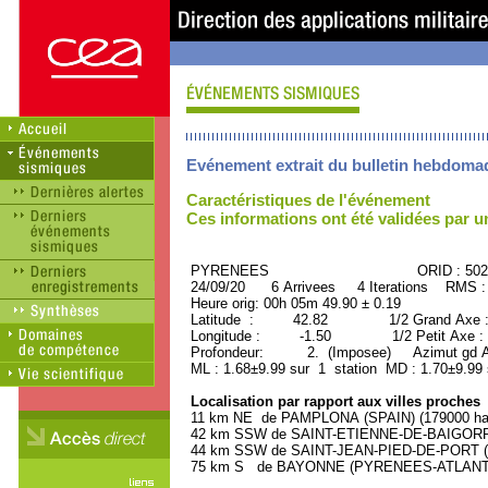
Evénement extrait du bulletin hebdoma
Caractéristiques de l'événement
Ces informations ont été validées par 
PYRENEES ORID : 5028
24/09/20 6 Arrivees 4 Iterations RMS :
Heure orig: 00h 05m 49.90 ± 0.19
Latitude : 42.82 1/2 Grand Axe 
Longitude : -1.50 1/2 Petit Axe :
Profondeur: 2. (Imposee) Azimut gd Ax
ML : 1.68±9.99 sur 1 station MD : 1.70±9.99
Localisation par rapport aux villes proches
11 km NE de PAMPLONA (SPAIN) (179000 hab
42 km SSW de SAINT-ETIENNE-DE-BAIGORRY
44 km SSW de SAINT-JEAN-PIED-DE-PORT (
75 km S de BAYONNE (PYRENEES-ATLANTIQU